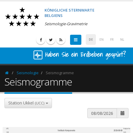
KÖNIGLICHE STERNWARTE
BELGIENS
Seismologie-Gravimetrie
DE
EN
FR
NL
Haben Sie ein Erdbeben gespürt?
Seismologie
Seismogramme
Homepage
Seismogramme
Station Ukkel
(UCC)
UTC
Belgischer
Vertikale Komponente
2026-08-08
600
1,200
Zeit
Zeit