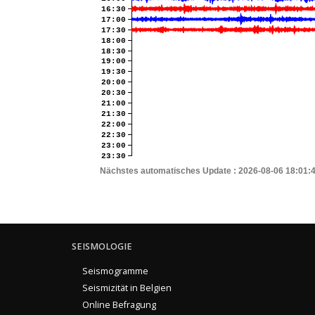
16:30
17:00
17:30
18:00
18:30
19:00
19:30
20:00
20:30
21:00
21:30
22:00
22:30
23:00
23:30
Nächstes automatisches Update :
2026-08-06 18:01:
SEISMOLOGIE
Seismogramme
Seismizität in Belgien
Online Befragung