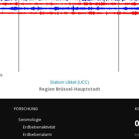
40
Station Ukkel (UCC)
Region Brüssel-Hauptstadt
FORSCHUNG
K
Seismologie
0
Erdbebenaktivität
Erdbebenalarm
In