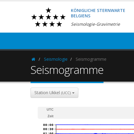
KÖNIGLICHE STERNWARTE
BELGIENS
Seismologie-Gravimetrie
Seismologie
Seismogramme
Homepage
Seismogramme
Station Ukkel
(UCC)
UTC
Zeit
00:00
00:30
01:00