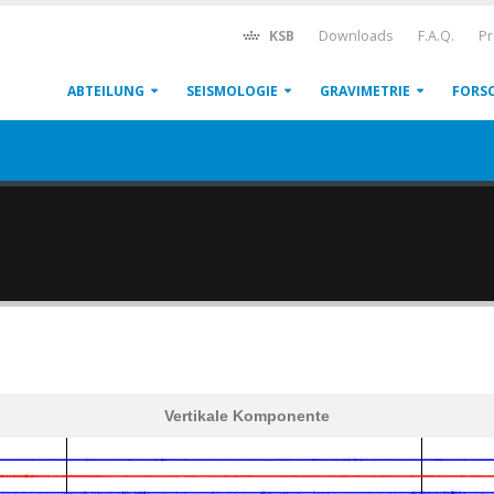
KSB
Downloads
F.A.Q.
Pr
ABTEILUNG
SEISMOLOGIE
GRAVIMETRIE
FORS
Vertikale Komponente
600
1,200