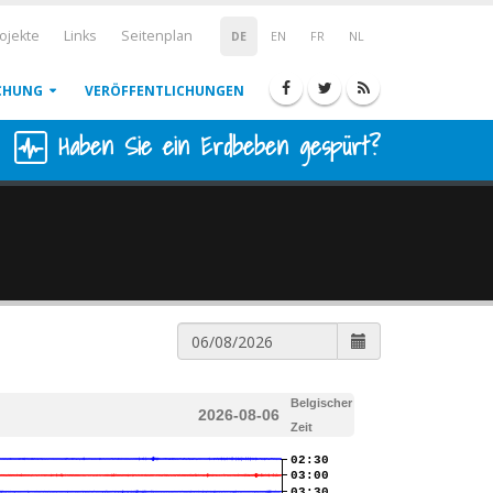
ojekte
Links
Seitenplan
DE
EN
FR
NL
CHUNG
VERÖFFENTLICHUNGEN
Haben Sie ein Erdbeben gespürt?
Belgischer
2026-08-06
Zeit
02:30
03:00
03:30