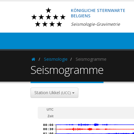
KÖNIGLICHE STERNWARTE
BELGIENS
Seismologie-Gravimetrie
Seismologie
Seismogramme
Homepage
Seismogramme
Station Ukkel
(UCC)
UTC
Zeit
00:00
00:30
01:00