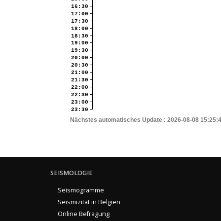
16:30
17:00
17:30
18:00
18:30
19:00
19:30
20:00
20:30
21:00
21:30
22:00
22:30
23:00
23:30
Nächstes automatisches Update :
2026-08-08 15:25:
SEISMOLOGIE
Seismogramme
Seismizität in Belgien
Online Befragung