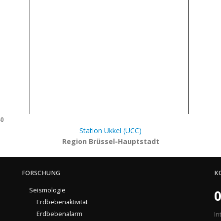
40
Station Ukkel (UCC)
Region Brüssel-Hauptstadt
FORSCHUNG
K
Seismologie
0
Erdbebenaktivität
Erdbebenalarm
In