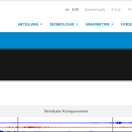
KSB
Downloads
F.A.Q.
Pr
ABTEILUNG
SEISMOLOGIE
GRAVIMETRIE
FORS
Vertikale Komponente
600
1,200