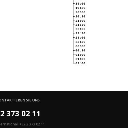
19:00
19:30
20:00
20:30
21:00
21:30
22:00
22:30
23:00
23:30
00:00
00:30
01:00
01:30
02:00
ONTAKTIEREN SIE UNS
2 373 02 11
ternational: +32 2 373 02 11