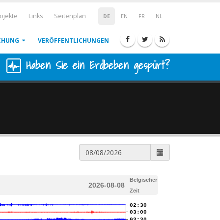
ojekte
Links
Seitenplan
DE
EN
FR
NL
CHUNG
VERÖFFENTLICHUNGEN
Haben Sie ein Erdbeben gespürt?
Belgischer
2026-08-08
Zeit
02:30
03:00
03:30