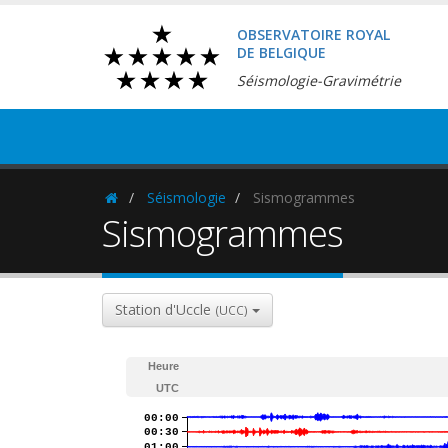
OBSERVATOIRE ROYAL
DE BELGIQUE
Séismologie-Gravimétrie
Séismologie
Sismogrammes
Homepage
Sismogrammes
Station d'Uccle
(UCC)
Heure
UTC
00:00
00:30
01:00