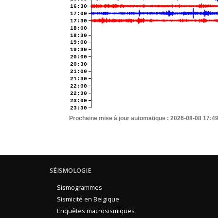
16:30
17:00
17:30
18:00
18:30
19:00
19:30
20:00
20:30
21:00
21:30
22:00
22:30
23:00
23:30
Prochaine mise à jour automatique :
2026-08-08 17:4
SÉISMOLOGIE
Sismogrammes
Sismicité en Belgique
Enquêtes macrosismiques