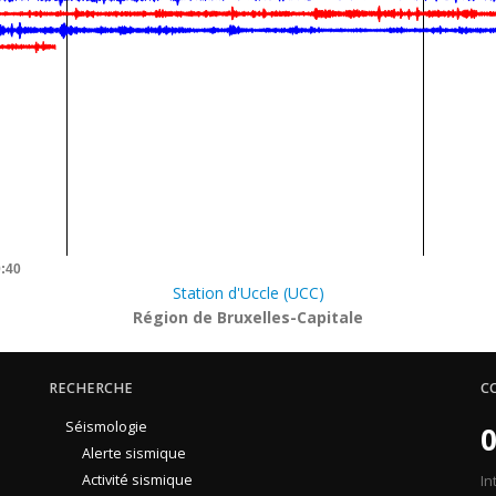
9:40
Station d'Uccle (UCC)
Région de Bruxelles-Capitale
RECHERCHE
C
Séismologie
0
Alerte sismique
Activité sismique
In