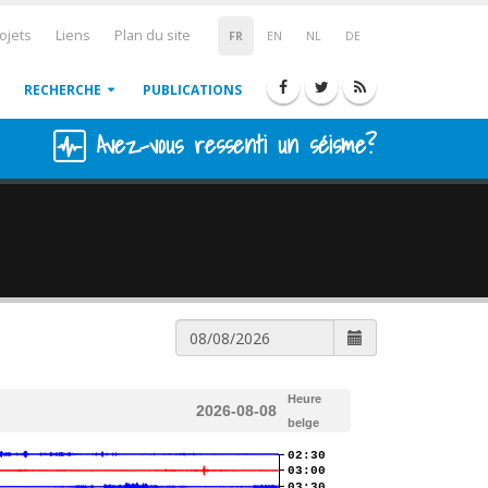
ojets
Liens
Plan du site
FR
EN
NL
DE
RECHERCHE
PUBLICATIONS
Avez-vous ressenti un séisme?
Heure
2026-08-08
belge
02:30
03:00
03:30