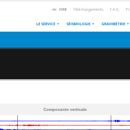
ORB
Téléchargements
F.A.Q.
Pr
LE SERVICE
SÉISMOLOGIE
GRAVIMÉTRIE
Composante verticale
600
1,200