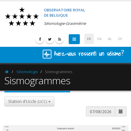
OBSERVATOIRE ROYAL
DE BELGIQUE
Séismologie-Gravimétrie
FR
EN
NL
DE
Avez-vous ressenti un séisme?
Séismologie
Sismogrammes
Homepage
Sismogrammes
Station d'Uccle
(UCC)
Heure
Heure
Composante verticale
2026-08-07
600
1,200
UTC
belge