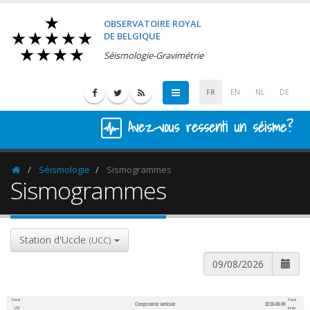
OBSERVATOIRE ROYAL
DE BELGIQUE
Séismologie-Gravimétrie
FR
EN
NL
DE
Avez-vous ressenti un séisme?
Séismologie
Sismogrammes
Homepage
Sismogrammes
Station d'Uccle
(UCC)
Heure
Heure
Composante verticale
2026-08-09
600
1,200
UTC
belge