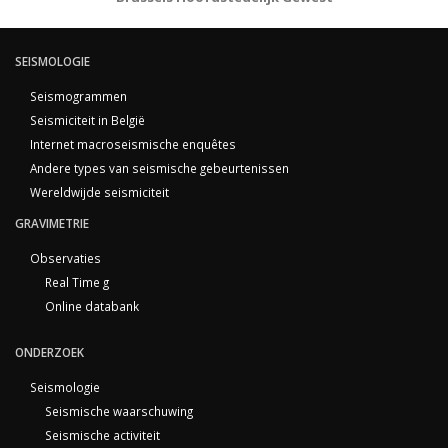
SEISMOLOGIE
Seismogrammen
Seismiciteit in België
Internet macroseismische enquêtes
Andere types van seismische gebeurtenissen
Wereldwijde seismiciteit
GRAVIMETRIE
Observaties
Real Time g
Online databank
ONDERZOEK
Seismologie
Seismische waarschuwing
Seismische activiteit