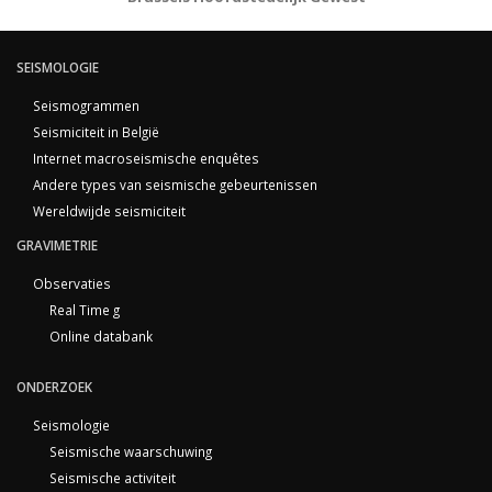
SEISMOLOGIE
Seismogrammen
Seismiciteit in België
Internet macroseismische enquêtes
Andere types van seismische gebeurtenissen
Wereldwijde seismiciteit
GRAVIMETRIE
Observaties
Real Time g
Online databank
ONDERZOEK
Seismologie
Seismische waarschuwing
Seismische activiteit