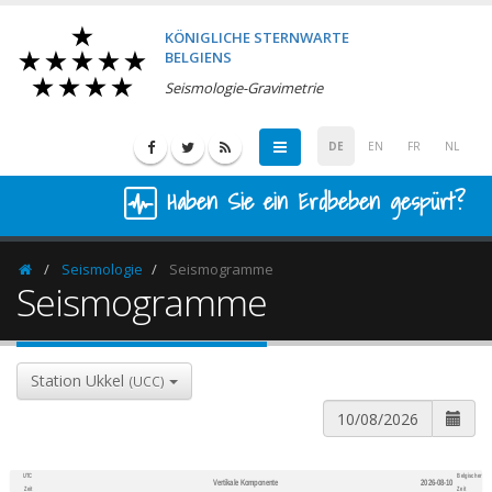
KÖNIGLICHE STERNWARTE
BELGIENS
Seismologie-Gravimetrie
DE
EN
FR
NL
Haben Sie ein Erdbeben gespürt?
Seismologie
Seismogramme
Homepage
Seismogramme
Station Ukkel
(UCC)
UTC
Belgischer
Vertikale Komponente
2026-08-10
600
1,200
Zeit
Zeit