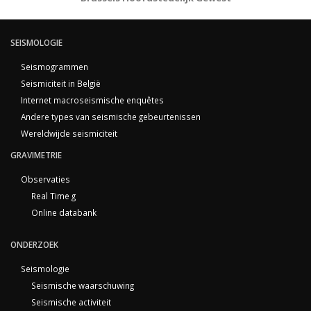
SEISMOLOGIE
Seismogrammen
Seismiciteit in België
Internet macroseismische enquêtes
Andere types van seismische gebeurtenissen
Wereldwijde seismiciteit
GRAVIMETRIE
Observaties
Real Time g
Online databank
ONDERZOEK
Seismologie
Seismische waarschuwing
Seismische activiteit