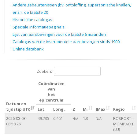
Andere gebeurtenissen (bv. ontploffing, supersonische knallen,
enz.) : de laatste 20
Historische catalogus
Speciale informatiepagina's
Lijst van aardbevingen voor de laatste 6 maanden
Catalogus van de instrumentele aardbevingen sinds 1900
Online databank
Zoeken:
Coördinaten
van
het
epicentrum
Datum en
tijdstip
Lat.
Long.
Z
M
IMax
Regio
UTC
L
2026-08-03
49.735
6.461
1.3
ROSPORT-
N/A
N/A
08:58:26
MOMPACH
(LU)