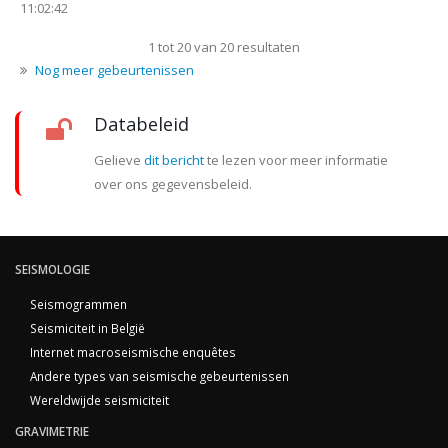
11:02:42
1 tot 20 van 20 resultaten
Nog meer gebeurtenissen
Databeleid
Gelieve
dit bericht
te lezen voor meer informatie
over ons gegevensbeleid.
SEISMOLOGIE
Seismogrammen
Seismiciteit in België
Internet macroseismische enquêtes
Andere types van seismische gebeurtenissen
Wereldwijde seismiciteit
GRAVIMETRIE