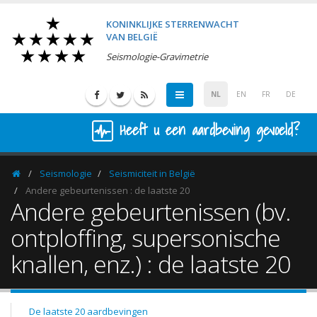
KONINKLIJKE STERRENWACHT
VAN BELGIË
Seismologie-Gravimetrie
NL
EN
FR
DE
Heeft u een aardbeving gevoeld?
Seismologie
Seismiciteit in België
Homepage
Andere gebeurtenissen : de laatste 20
Andere gebeurtenissen (bv.
ontploffing, supersonische
knallen, enz.) : de laatste 20
De laatste 20 aardbevingen