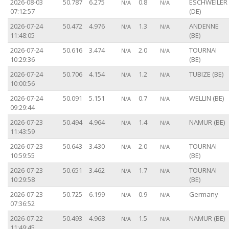
2026-08-03
50.787
6.275
0.8
ESCHWEILER
N/A
N/A
07:12:57
(DE)
2026-07-24
50.472
4.976
1.3
ANDENNE
N/A
N/A
11:48:05
(BE)
2026-07-24
50.616
3.474
2.0
TOURNAI
N/A
N/A
10:29:36
(BE)
2026-07-24
50.706
4.154
1.2
TUBIZE (BE)
N/A
N/A
10:00:56
2026-07-24
50.091
5.151
0.7
WELLIN (BE)
N/A
N/A
09:29:44
2026-07-23
50.494
4.964
1.4
NAMUR (BE)
N/A
N/A
11:43:59
2026-07-23
50.643
3.430
2.0
TOURNAI
N/A
N/A
10:59:55
(BE)
2026-07-23
50.651
3.462
1.7
TOURNAI
N/A
N/A
10:29:58
(BE)
2026-07-23
50.725
6.199
0.9
Germany
N/A
N/A
07:36:52
2026-07-22
50.493
4.968
1.5
NAMUR (BE)
N/A
N/A
11:49:45