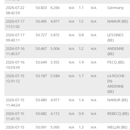
2026-07-22
50.820
6.266
1.1
Germany
N/A
N/A
08:42:59
2026-07-17
50.495
4.971
1.5
NAMUR (BE)
N/A
N/A
11:51:02
2026-07-17
50.727
3.872
0.8
LESSINES
N/A
N/A
09:40:11
(BE)
2026-07-16
50.467
5.004
1.2
ANDENNE
N/A
N/A
11:45:57
(BE)
2026-07-16
50.649
3.355
1.9
PECQ (BE)
N/A
N/A
10:59:39
2026-07-15
50.187
5.584
1.7
LA ROCHE-
N/A
N/A
12:01:12
EN-
ARDENNE
(BE)
2026-07-15
50.480
4.971
1.4
NAMUR (BE)
N/A
N/A
11:44:24
2026-07-15
50.682
4.112
0.9
REBECQ (BE)
N/A
N/A
11:41:15
2026-07-15
50.091
5.093
1.3
WELLIN (BE)
N/A
N/A