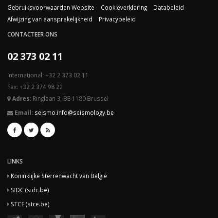
Gebruiksvoorwaarden Website
Cookieverklaring
Databeleid
Afwijzing van aansprakelijkheid
Privacybeleid
CONTACTEER ONS
02 373 02 11
International: +32 2 373 02 11
Fax: +32 2 374 98 22
Adres:
Ringlaan 3, BE-1180 Brussel
Email:
seismo.info@seismology.be
LINKS
Koninklijke Sterrenwacht van België
SIDC (sidc.be)
STCE (stce.be)